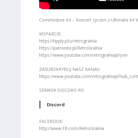
Commodore 64 – Koncert życzeń z Ultimate 64 W
WSPARCIE:
https://tipply.pl/u/retrogralnia
https://patronite.pl/RetroGralnia
https://www.youtube.com/retrogralniapl/join
ZASUBSKRYBUJ NASZ KANAŁ!
https://www.youtube.com/retrogralniapl?sub_con
SERWER DISCORD RG
Discord
FACEBOOK:
http://www.FB.com/RetroGralnia