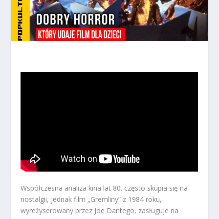
Współczesna analiza kina lat 80. często skupia się na
nostalgii, jednak film „Gremliny” z 1984 roku,
wyreżyserowany przez Joe Dantego, zasługuje na