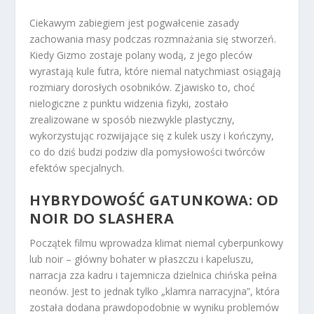
Ciekawym zabiegiem jest pogwałcenie zasady
zachowania masy podczas rozmnażania się stworzeń.
Kiedy Gizmo zostaje polany wodą, z jego pleców
wyrastają kule futra, które niemal natychmiast osiągają
rozmiary dorosłych osobników. Zjawisko to, choć
nielogiczne z punktu widzenia fizyki, zostało
zrealizowane w sposób niezwykle plastyczny,
wykorzystując rozwijające się z kulek uszy i kończyny,
co do dziś budzi podziw dla pomysłowości twórców
efektów specjalnych.
HYBRYDOWOŚĆ GATUNKOWA: OD
NOIR DO SLASHERA
Początek filmu wprowadza klimat niemal cyberpunkowy
lub noir – główny bohater w płaszczu i kapeluszu,
narracja zza kadru i tajemnicza dzielnica chińska pełna
neonów. Jest to jednak tylko „klamra narracyjna”, która
została dodana prawdopodobnie w wyniku problemów