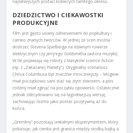
najsilniejszych postaci kobiecych tamtego okresu.
DZIEDZICTWO I CIEKAWOSTKI
PRODUKCYJNE
Film jest gęsto usiany odniesieniami do popkultury i
cameo znanych twórców. W jednej ze scen można
dostrzec Stevena Spielberga na dziwnym rowerze
elektrycznym czy Jerry’ego Goldsmitha (autora muzyki).
W tle pojawiają się roboty z klasyków science-fiction
(np. z „Zakazanej Planety”). Oryginalny scenariusz
Chrisa Columbusa był znacznie mroczniejszy – Mogwai
miał początkowo sam stać się złym stworem, a pies
rodziny miał zginąć na początku opowieści. Ostatecznie
jednak zdecydowano się na łagodniejszą wersję,
zachowując Gizmo jako postać pozytywną aż do
końca.
„Gremliny” pozostają unikalnym eksperymentem, który
pokazuje, jak cienka jest granica między słodką bajką a