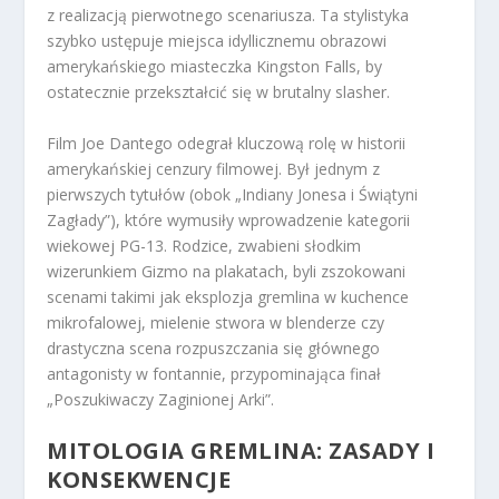
z realizacją pierwotnego scenariusza. Ta stylistyka
szybko ustępuje miejsca idyllicznemu obrazowi
amerykańskiego miasteczka Kingston Falls, by
ostatecznie przekształcić się w brutalny slasher.
Film Joe Dantego odegrał kluczową rolę w historii
amerykańskiej cenzury filmowej. Był jednym z
pierwszych tytułów (obok „Indiany Jonesa i Świątyni
Zagłady”), które wymusiły wprowadzenie kategorii
wiekowej PG-13. Rodzice, zwabieni słodkim
wizerunkiem Gizmo na plakatach, byli zszokowani
scenami takimi jak eksplozja gremlina w kuchence
mikrofalowej, mielenie stwora w blenderze czy
drastyczna scena rozpuszczania się głównego
antagonisty w fontannie, przypominająca finał
„Poszukiwaczy Zaginionej Arki”.
MITOLOGIA GREMLINA: ZASADY I
KONSEKWENCJE