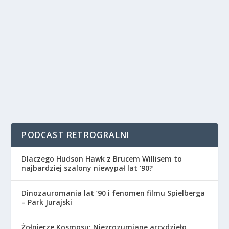
PODCAST RETROGRALNI
Dlaczego Hudson Hawk z Brucem Willisem to
najbardziej szalony niewypał lat ’90?
Dinozauromania lat ’90 i fenomen filmu Spielberga
– Park Jurajski
Żołnierze Kosmosu: Niezrozumiane arcydzieło