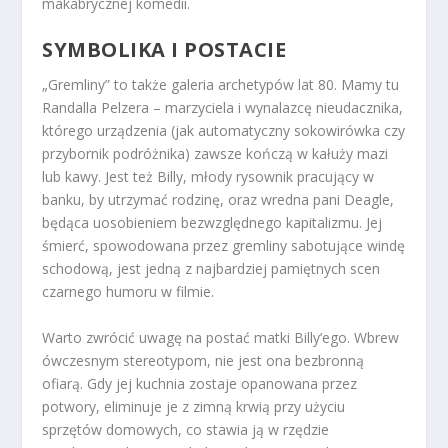
makabrycznej komedii.
SYMBOLIKA I POSTACIE
„Gremliny” to także galeria archetypów lat 80. Mamy tu
Randalla Pelzera – marzyciela i wynalazcę nieudacznika,
którego urządzenia (jak automatyczny sokowirówka czy
przybornik podróżnika) zawsze kończą w kałuży mazi
lub kawy. Jest też Billy, młody rysownik pracujący w
banku, by utrzymać rodzinę, oraz wredna pani Deagle,
będąca uosobieniem bezwzględnego kapitalizmu. Jej
śmierć, spowodowana przez gremliny sabotujące windę
schodową, jest jedną z najbardziej pamiętnych scen
czarnego humoru w filmie.
Warto zwrócić uwagę na postać matki Billy’ego. Wbrew
ówczesnym stereotypom, nie jest ona bezbronną
ofiarą. Gdy jej kuchnia zostaje opanowana przez
potwory, eliminuje je z zimną krwią przy użyciu
sprzętów domowych, co stawia ją w rzędzie