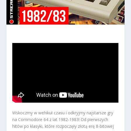
Wskoczmy w wehikuł czasu i odkryjmy najstarsze gry
na Commodore 64 z lat 1982-1983! Od pierwszych
hitów po klasyki, które rozpoczęły złotą erę 8-bitowej