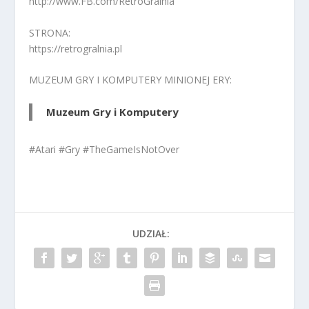
http://www.FB.com/RetroGralnia
STRONA:
https://retrogralnia.pl
MUZEUM GRY I KOMPUTERY MINIONEJ ERY:
Muzeum Gry i Komputery
#Atari #Gry #TheGameIsNotOver
UDZIAŁ: