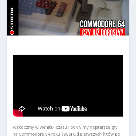
Wskoczmy w wehikuł czasu i odkryjmy najstarsze gry
na Commodore 64 roku 1985! Od pierwszych hitów po