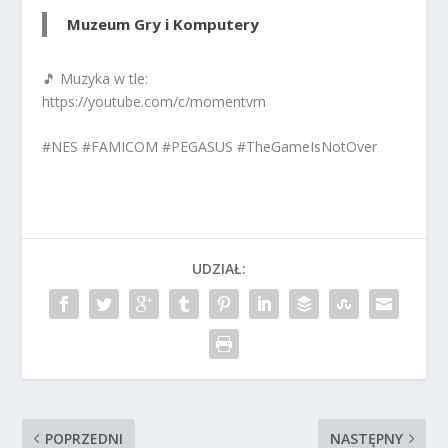
Muzeum Gry i Komputery
🎵 Muzyka w tle:
https://youtube.com/c/momentvm
#NES #FAMICOM #PEGASUS #TheGameIsNotOver
UDZIAŁ:
POPRZEDNI
NASTĘPNY