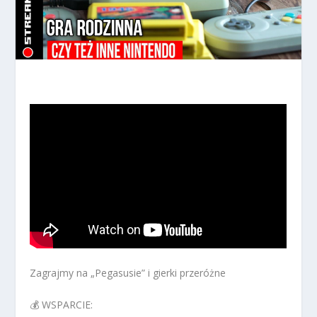
Zagrajmy na „Pegasusie” i gierki przeróżne
💰 WSPARCIE: