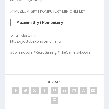
https://retrogralnia.pl
✅ MUZEUM GRY I KOMPUTERY MINIONEJ ERY:
Muzeum Gry i Komputery
🎵 Muzyka w tle:
https://youtube.com/c/momentvm
#Commodore #RetroGaming #TheGameIsNotOver
UDZIAŁ: