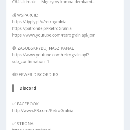
C64 Ultimate – Męczymy kompa demkami…
💰 WSPARCIE:
https://tipply.pl/u/retrogralnia
https://patronite.pl/RetroGralnia
https://www.youtube.com/retrogralniapl/join
🔴 ZASUBSKRYBUJ NASZ KANAŁ!
https://www.youtube.com/retrogralniapl?
sub_confirmation=1
🔴SERWER DISCORD RG
Discord
✅ FACEBOOK:
http://www.FB.com/RetroGralnia
✅ STRONA: