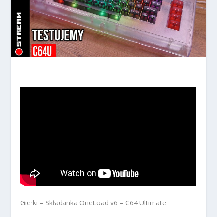
Gierki – Składanka OneLoad v6 – C64 Ultimate