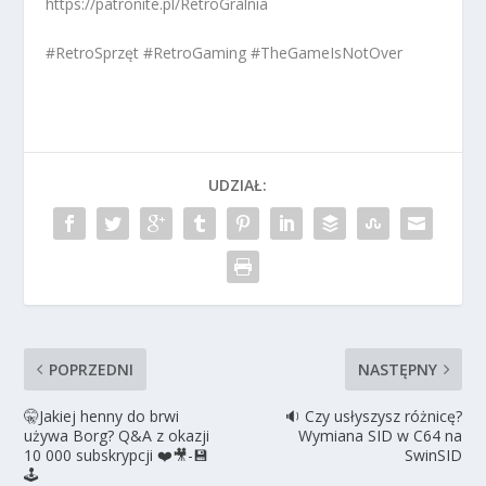
https://patronite.pl/RetroGralnia
#RetroSprzęt #RetroGaming #TheGameIsNotOver
UDZIAŁ:
POPRZEDNI
NASTĘPNY
🤫Jakiej henny do brwi
🔉 Czy usłyszysz różnicę?
używa Borg? Q&A z okazji
Wymiana SID w C64 na
10 000 subskrypcji ❤️🎥-💾
SwinSID
🕹️