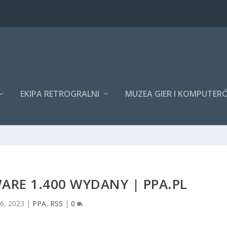
EKIPA RETROGRALNI
MUZEA GIER I KOMPUTER
ARE 1.400 WYDANY | PPA.PL
16, 2023
|
PPA
,
RSS
|
0