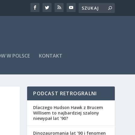
ÓW W POLSCE
KONTAKT
PODCAST RETROGRALNI
Dlaczego Hudson Hawk z Brucem
Willisem to najbardziej szalony
niewypał lat ’90?
Dinozauromania lat ’90 i fenomen