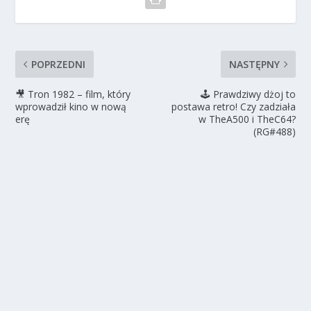
POPRZEDNI
NASTĘPNY
🎥 Tron 1982 – film, który
🕹️ Prawdziwy dżoj to
wprowadził kino w nową
postawa retro! Czy zadziała
erę
w TheA500 i TheC64?
(RG#488)